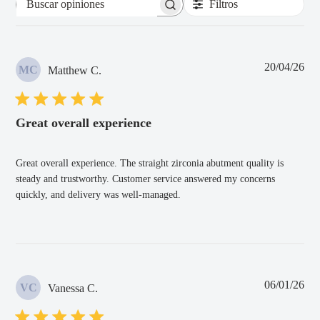
Filtros
Buscar
opiniones
Fec
20/04/26
MC
Matthew C.
de
pub
Great overall experience
Great overall experience. The straight zirconia abutment quality is
steady and trustworthy. Customer service answered my concerns
quickly, and delivery was well-managed.
Fec
06/01/26
VC
Vanessa C.
de
pub