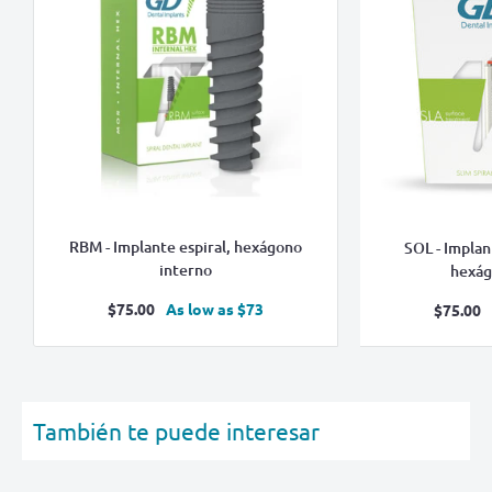
RBM - Implante espiral, hexágono
SOL - Implan
interno
hexág
Precio
$75.00
As low as $73
Prec
$75.00
de
de
venta
vent
También te puede interesar