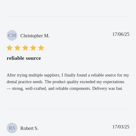
Fec
17/06/25
CM
Christopher M.
de
pub
reliable source
After trying multiple suppliers, I finally found a reliable source for my
dental practice needs. The product quality exceeded my expectations
— strong, well-crafted, and reliable components. Delivery was fast.
Fec
17/03/25
RS
Robert S.
de