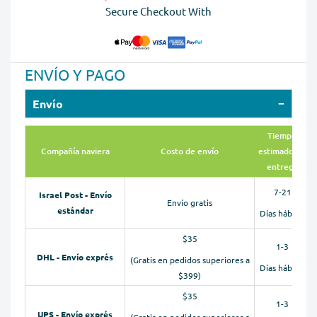
Secure Checkout With
ENVÍO Y PAGO
Envío
Tiempo
Compañía naviera
Costo de envío
estimado de
entrega
7-21
Israel Post - Envío
Envío gratis
estándar
Días hábiles
$35
1-3
DHL - Envío exprés
(Gratis en pedidos superiores a
Días hábiles
$399)
$35
1-3
UPS - Envío exprés