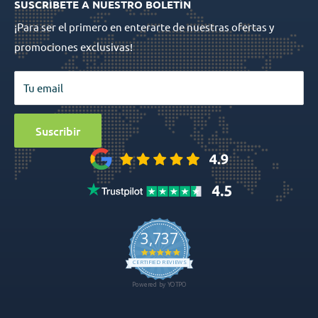
SUSCRÍBETE A NUESTRO BOLETÍN
Prótesis
Política de devoluciones
¡Para ser el primero en enterarte de nuestras ofertas y
Instrumental quirúrgico
Política de privacidad
promociones exclusivas!
Biomateriales
Términos y condiciones
Quirúrgico
Mapa del sitio
Tu email
Ofertas especiales
Medios de comunicación
Sobredentadura con ataches de bola
Suscribir