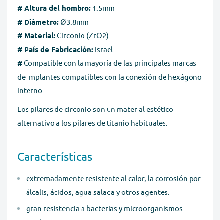
# Altura del hombro:
1.5mm
Reembolso completo si no recibe su pedido
. Si no
# Diámetro:
Ø3.8mm
recibe su compra en un plazo de 30 días, puede solicitar
# Material:
Circonio (ZrO2)
un reembolso completo antes de finalizar el pedido.
# País de Fabricación:
Israel
#
Compatible con la mayoría de las principales marcas
de implantes compatibles con la conexión de hexágono
interno
Los pilares de circonio son un material estético
alternativo a los pilares de titanio habituales.
Características
extremadamente resistente al calor, la corrosión por
álcalis, ácidos, agua salada y otros agentes.
gran resistencia a bacterias y microorganismos