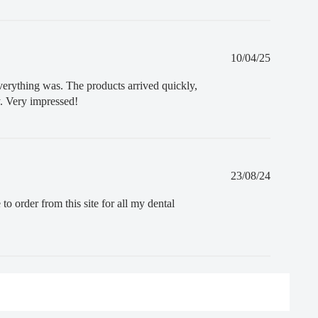
Fecha
10/04/25
de
publicació
verything was. The products arrived quickly,
y. Very impressed!
Fecha
23/08/24
de
publicació
to order from this site for all my dental