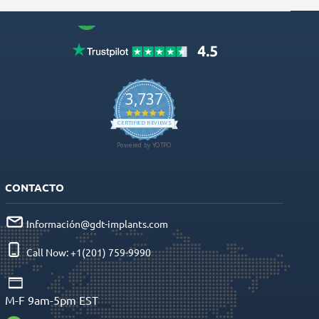
CONTACTO
Información@gdt-implants.com
Call Now: +1(201) 759-9990
M-F 9am-5pm EST