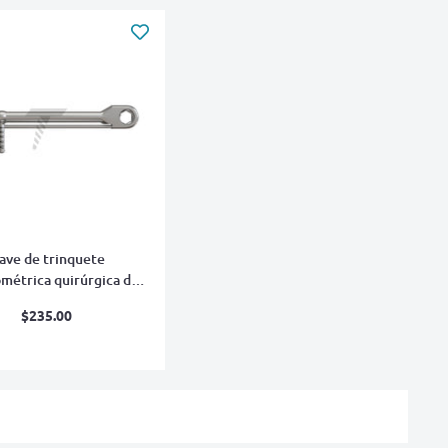
lave de trinquete
métrica quirúrgica de
6,35 mm
Precio
$235.00
de
venta