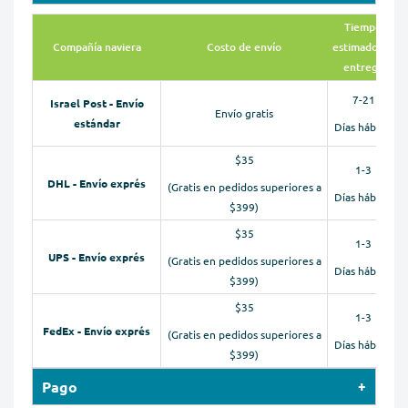
Tiempo
Compañía naviera
Costo de envío
estimado de
entrega
7-21
Israel Post - Envío
Envío gratis
estándar
Días hábiles
$35
1-3
DHL - Envío exprés
(Gratis en pedidos superiores a
Días hábiles
$399)
$35
1-3
UPS - Envío exprés
(Gratis en pedidos superiores a
Días hábiles
$399)
$35
1-3
FedEx - Envío exprés
(Gratis en pedidos superiores a
Días hábiles
$399)
Pago