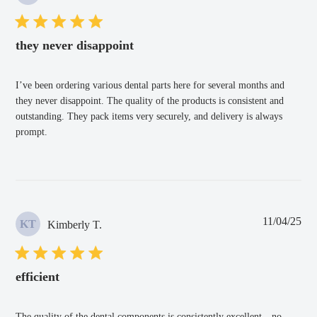
de
pub
they never disappoint
I’ve been ordering various dental parts here for several months and
they never disappoint. The quality of the products is consistent and
outstanding. They pack items very securely, and delivery is always
prompt.
Fec
11/04/25
KT
Kimberly T.
de
pub
efficient
The quality of the dental components is consistently excellent—no