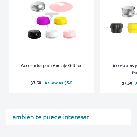
Accesorios para Anclaje GdtLoc
Accesorios p
Mi
Precio
$7.50
As low as $5.5
Prec
$7.50
de
de
venta
vent
También te puede interesar