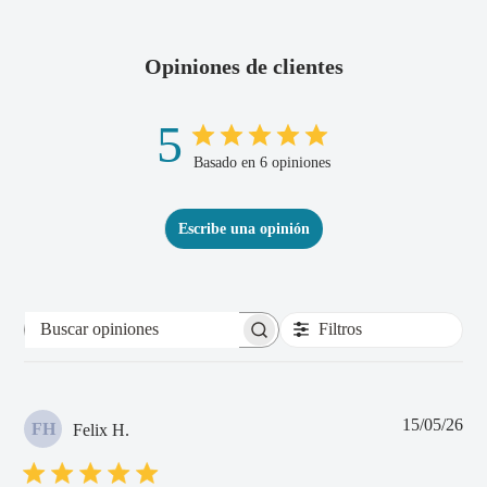
Opiniones de clientes
5
Basado en 6 opiniones
Escribe una opinión
Filtros
Buscar
opiniones
Fec
15/05/26
FH
Felix H.
de
pub