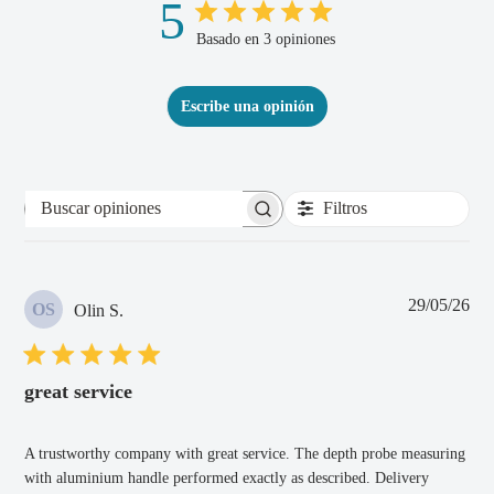
5
Basado en 3 opiniones
Escribe una opinión
Filtros
Buscar
opiniones
Fec
29/05/26
OS
Olin S.
de
pub
great service
A trustworthy company with great service. The depth probe measuring
with aluminium handle performed exactly as described. Delivery