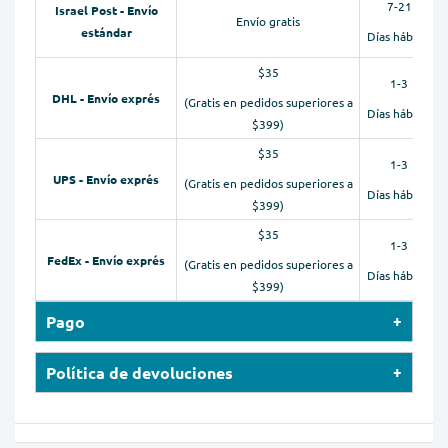
7-21
Israel Post - Envío
Envío gratis
estándar
Días hábiles
$35
1-3
DHL - Envío exprés
(Gratis en pedidos superiores a
Días hábiles
$399)
$35
1-3
UPS - Envío exprés
(Gratis en pedidos superiores a
Días hábiles
$399)
$35
1-3
FedEx - Envío exprés
(Gratis en pedidos superiores a
Días hábiles
$399)
Pago
Nuestra tienda en línea acepta pagos con tarjetas de
Política de devoluciones
crédito (Visa, MasterCard, Maestro, American Express),
Le proporcionaremos instrucciones sobre dónde
PayPal y Apple Pay.
devolver o cambiar su(s) artículo(s). Tenga en cuenta