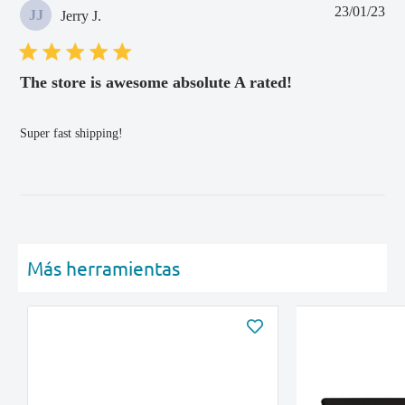
Fec
23/01/23
JJ
Jerry J.
de
pub
The store is awesome absolute A rated!
Super fast shipping!
Más herramientas