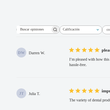
Calificación
co
Buscar
Todas las clasificaciones
opiniones
plea
DW
Darren W.
I’m pleased with how this 
hassle-free.
impr
JT
Julia T.
The variety of dental prod