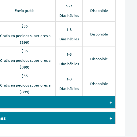
7-21
Envío gratis
Disponible
Días hábiles
$35
1-3
Disponible
(Gratis en pedidos superiores a
Días hábiles
$399)
$35
1-3
Disponible
(Gratis en pedidos superiores a
Días hábiles
$399)
$35
1-3
Disponible
(Gratis en pedidos superiores a
Días hábiles
$399)
cepta pagos con tarjetas de crédito (Visa,
nes
rican Express), PayPal y Apple Pay.
rucciones sobre dónde devolver o cambiar su(s)