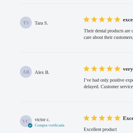
exce
TS
Tara S.
Their dental products are 
care about their customers,
very
AB
Alex B.
I’ve had only positive exp
delayed. Customer service
Exce
victor c.
VC
Compra verificada
Excellent product