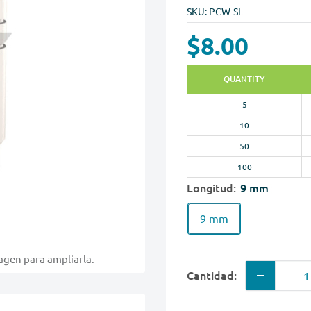
SKU:
PCW-SL
$8.00
QUANTITY
5
10
50
100
Longitud:
9 mm
9 mm
magen para ampliarla.
Cantidad: