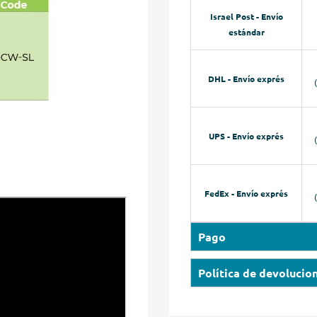
Israel Post - Envío
estándar
DHL - Envío exprés
UPS - Envío exprés
FedEx - Envío exprés
Pago
Nuestra tienda en línea a
Política de devolucio
MasterCard, Maestro, Ame
Le proporcionaremos inst