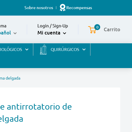
Sobre nosotros
Recompensas
oma
Login
/
Sign-Up
0
Carrito
pañol
Mi cuenta
BIOLÓGICOS
QUIRÚRGICOS
orma delgada
le antirrotatorio de
elgada