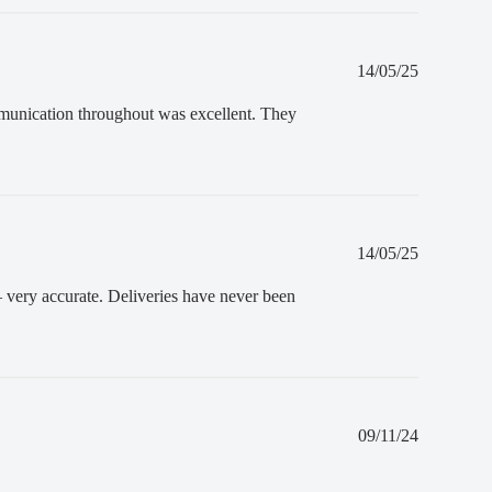
Fecha
14/05/25
de
publicació
ommunication throughout was excellent. They
Fecha
14/05/25
de
publicació
 — very accurate. Deliveries have never been
Fecha
09/11/24
de
publicació