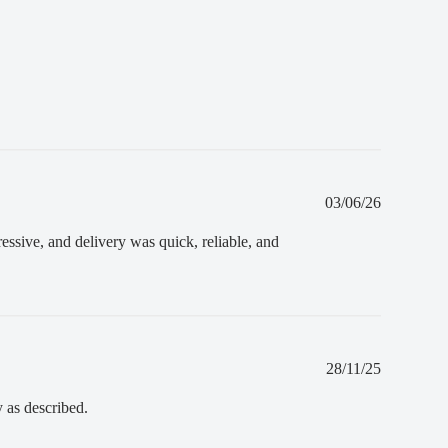
Fecha
03/06/26
de
publicació
essive, and delivery was quick, reliable, and
Fecha
28/11/25
de
publicació
y as described.