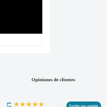
Nuestro sitio web está re
artículo(s). Tenga en cu
protección de datos. In
productos en su embalaje
SSL
protege todas las pá
de los 60 días posteriore
días hábiles en procesar
de la devolución.
Reembolso completo si
plazo de 30 días, puede s
pedido.
Opiniones de clientes
5
Escribe una opinión