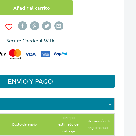
Añadir al carrito
Secure Checkout With
ENVÍO Y PAGO
Tiempo
Información de
Costo de envío
estimado de
seguimiento
entrega